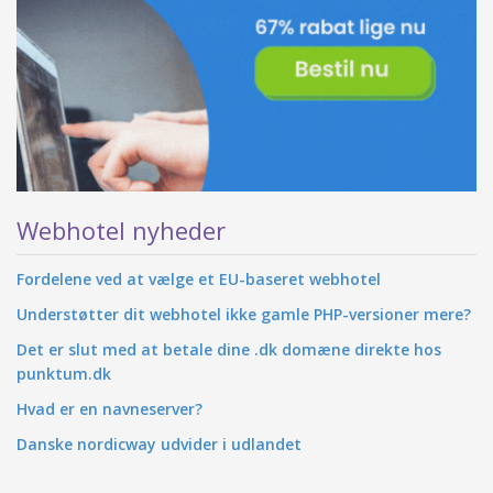
Webhotel nyheder
Fordelene ved at vælge et EU-baseret webhotel
Understøtter dit webhotel ikke gamle PHP-versioner mere?
Det er slut med at betale dine .dk domæne direkte hos
punktum.dk
Hvad er en navneserver?
Danske nordicway udvider i udlandet