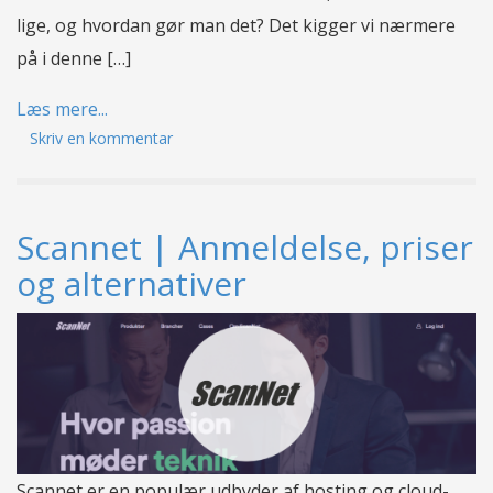
lige, og hvordan gør man det? Det kigger vi nærmere
på i denne […]
Læs mere...
Skriv en kommentar
Scannet | Anmeldelse, priser
og alternativer
Scannet er en populær udbyder af hosting og cloud-