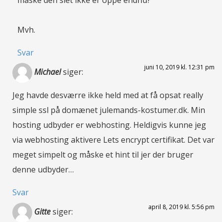
måske den slet ikke er oppe endnu?
Mvh.
Svar
juni 10, 2019 kl. 12:31 pm
Michael
siger:
Jeg havde desværre ikke held med at få opsat really
simple ssl på domænet julemands-kostumer.dk. Min
hosting udbyder er webhosting. Heldigvis kunne jeg
via webhosting aktivere Lets encrypt certifikat. Det var
meget simpelt og måske et hint til jer der bruger
denne udbyder…
Svar
april 8, 2019 kl. 5:56 pm
Gitte
siger: