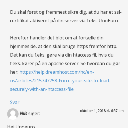
Du skal først og fremmest sikre dig, at du har et ssl-
certifikat aktiveret på din server via f.eks. UnoEuro.
Herefter handler det blot om at fortælle din
hjemmeside, at den skal bruge https fremfor http.
Det kan du f.eks. gøre via din htaccess fil, hvis du
f.eks. kører på en apache server. Se hvordan du gør
her:
https://help.dreamhost.com/hc/en-
us/articles/215747758-Force-your-site-to-load-
securely-with-an-htaccess-file
Svar
oktober 1, 2018 kl. 6:37 am
Nils
siger:
Hej Unoeuro.