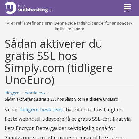
Togg
Menu
navi
Vi er reklamefinansieret. Denne side indeholder derfor
annoncør-
links
-
læs mere
Sådan aktiverer du
gratis SSL hos
Simply.com (tidligere
UnoEuro)
>
>
Bloggen
WordPress
Sådan aktiverer du gratis SSL hos Simply.com (tidligere UnoEuro)
Vi har
tidligere beskrevet
, hvordan du hos langt de
fleste webhotel-udbydere få et gratis SSL-certifikat via
Lets Encrypt. Dette gælder selvfølgelig også for
Simply.com, som rigtig mange bruger til f.eks. deres