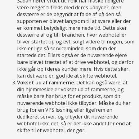
Sådan hører vi det tit. Folk har måske tidligere
være meget tilfreds med deres udbyder, men
desværre er de begyndt at falde af på den så
supporten er blevet langsom til at svare eller der
er kommet betydeligt mere nede tid. Dette sker
desværre af og til i branchen, hvor webhoteller
bliver startet op og evt. solgt videre til nogen, som
ikke er lige så serviceminded, som dem der
startede det. Ellers også er de nuværende ejere
bare blevet trættet af at drive webhotel, og derfor
ikke går op i deres kunder mere. Hvis dette sker,
kan det være en god ide at skifte webhotel.
Vokset ud af rammerne
. Det kan også være, at
din hjemmeside er vokset ud af rammerne, og
måske bare har brug for et produkt, som dit
nuværende webhotel ikke tilbyder. Måske du har
brug for en VPS løsning eller ligefrem en
dedikeret server, og tilbyder dit nuværende
webhotel ikke det, så er det ikke andet for end at
skifte til et webhotel, der gør.