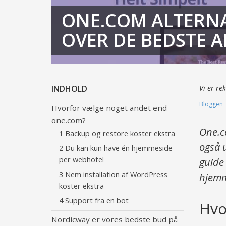
ONE.COM ALTERNA
OVER DE BEDSTE A
INDHOLD
Vi er re
Bloggen
Hvorfor vælge noget andet end
one.com?
One.c
1 Backup og restore koster ekstra
også u
2 Du kan kun have én hjemmeside
per webhotel
guide 
3 Nem installation af WordPress
hjemm
koster ekstra
4 Support fra en bot
Hvo
Nordicway er vores bedste bud på