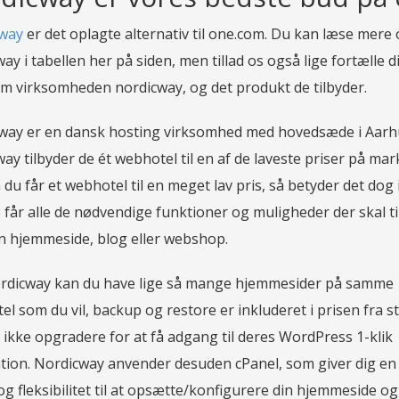
way
er det oplagte alternativ til one.com. Du kan læse mere
ay i tabellen her på siden, men tillad os også lige fortælle di
m virksomheden nordicway, og det produkt de tilbyder.
way er en dansk hosting virksomhed med hovedsæde i Aarh
ay tilbyder de ét webhotel til en af de laveste priser på mar
du får et webhotel til en meget lav pris, så betyder det dog 
 får alle de nødvendige funktioner og muligheder der skal til
en hjemmeside, blog eller webshop.
rdicway kan du have lige så mange hjemmesider på samme
l som du vil, backup og restore er inkluderet i prisen fra s
 ikke opgradere for at få adgang til deres WordPress 1-klik
ation. Nordicway anvender desuden cPanel, som giver dig en
og fleksibilitet til at opsætte/konfigurere din hjemmeside og 