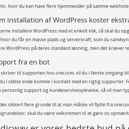
ativ, hvor du kan have flere hjemmesider på samme webhotel
m installation af WordPress koster ekstr
gerne installere WordPress med et enkelt klik, så skal du o
hvor du får en masse plads og serverkraft, som du sandsynli
lere WordPress på deres standard løsning, men det kræver te
pport fra en bot
skriver til supporten hos one.com, vil du i første omgang bl
l du i sidste ende komme i kontakt med en rigtig supporter. 
personlig support og kundeserviceoplevelse, så vil man typi
des sikkert flere grunde til at man måske vil flytte fra one.c
begrundelser, skal du være velkommen til at gøre os opmæ
dicway er vores bedste bud på e