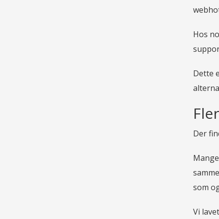
webhot
Hos no
suppor
Dette e
alterna
Fle
Der fi
Mange 
samme w
som og
Vi lav