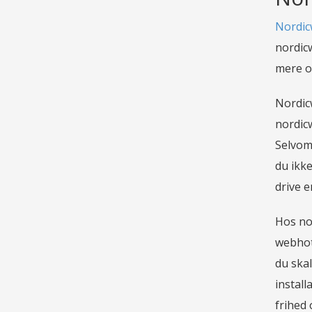
Nordic
nordicw
mere o
Nordic
nordicw
Selvom 
du ikke
drive 
Hos no
webhote
du skal
install
frihed 