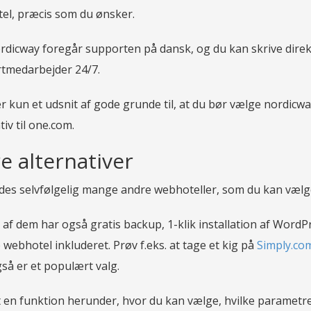
el, præcis som du ønsker.
rdicway foregår supporten på dansk, og du kan skrive direkt
tmedarbejder 24/7.
r kun et udsnit af gode grunde til, at du bør vælge nordicw
tiv til one.com.
re alternativer
ndes selvfølgelig mange andre webhoteller, som du kan vælge
af dem har også gratis backup, 1-klik installation af WordP
ebhotel inkluderet. Prøv f.eks. at tage et kig på
Simply.co
så er et populært valg.
et en funktion herunder, hvor du kan vælge, hvilke parametr