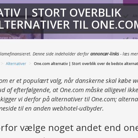
TIV | STORT OVERBLIK
LTERNATIVER TIL ONE.CO
klamefinansieret. Denne side indeholder derfor
annoncør-links
-
læs me
>
>
Alternativer
One.com alternativ | Stort overblik over de bedste alternat
om er et populært valg, når danskerne skal købe 
d af efterfølgende, at One.com måske alligevel ikke 
kigger vi derfor på alternativer til One.com; alternati
eside til en anden webhotel-udbyder.
rfor vælge noget andet end on