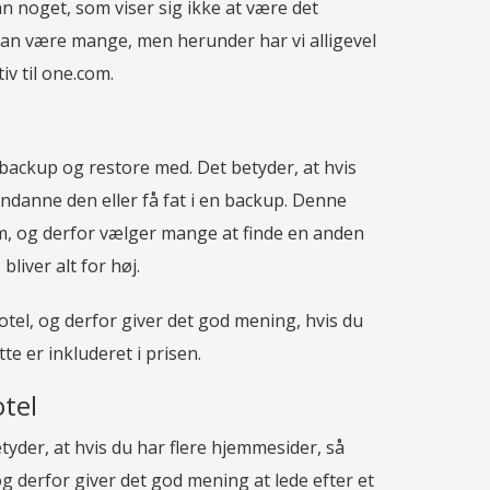
 noget, som viser sig ikke at være det
, kan være mange, men herunder har vi alligevel
iv til one.com.
ackup og restore med. Det betyder, at hvis
endanne den eller få fat i en backup. Denne
, og derfor vælger mange at finde en anden
liver alt for høj.
otel, og derfor giver det god mening, hvis du
te er inkluderet i prisen.
tel
der, at hvis du har flere hjemmesider, så
og derfor giver det god mening at lede efter et