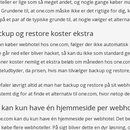
eller er lige som så meget andet, og nogle gange køber man
. Grundene til, at one.com måske ikke er det rigtige for dig
på et par af de typiske grunde til, at nogle vælger et alternat
ckup og restore koster ekstra
n køber webhotel hos one.com, følger der ikke automatisk b
e går ned eller bliver hacket, så kan du ikke som standard g
oner koster nemlig et ekstra beløb om måneden hos one.com
ludbyder, da prisen, hvis man tilvælger backup og restore, b
faler iøvrigt altid at man har backup og restore på sit webh
temt dig for at finde et alternativ til one.com, hvor netop det
 kan kun have én hjemmeside per webho
e.com kan du kun have én hjemmeside per webhotel. Det bety
 købe flere webhoteller. På sigt bliver dette en dyr løsning, 