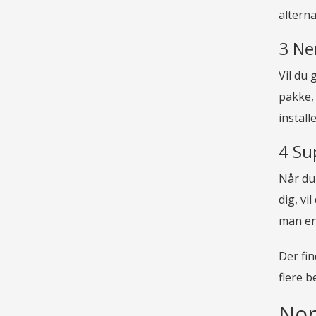
altern
3 Ne
Vil du 
pakke, 
instal
4 Su
Når du 
dig, vi
man en 
Der fin
flere 
Nor