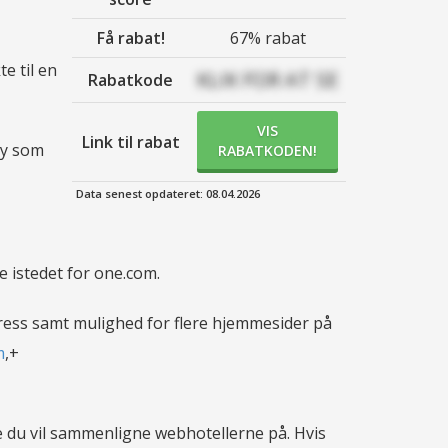
Få rabat!
67% rabat
e til en
KLIK FOR AT SE
Rabatkode
VIS
Link til rabat
ay som
RABATKODEN!
Data senest opdateret: 08.04.2026
 istedet for one.com.
ress samt mulighed for flere hjemmesider på
m
,+
e du vil sammenligne webhotellerne på. Hvis