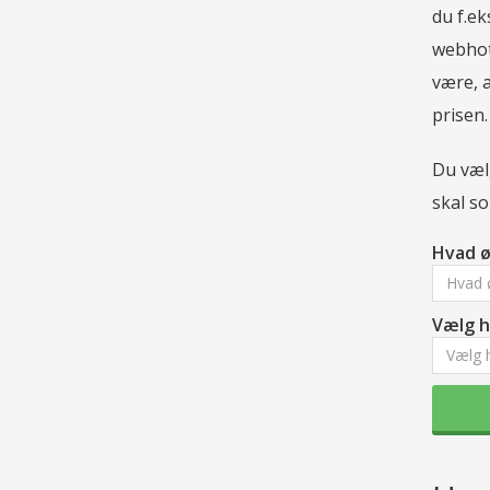
du f.ek
webhot
være, a
prisen.
Du vælg
skal so
Hvad ø
Hvad 
Vælg h
Vælg h