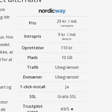
 om
g lidt
29 kr. / md.
Pris
normalpris
9 kr. / md.
Intropris
us. Hos
første år
kedet.
Oprettelse
110 kr.
ikke, at
Plads
10 GB
 for at
Trafik
Ubegrænset
Domæner
Ubegrænset
1-click-install
Ja
tart og
SSL
Gratis SSL
 stor
Trustpilot
4.9/5 ★
dit
score