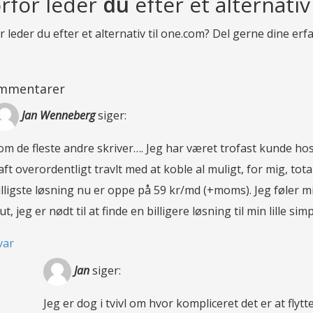
rfor leder
du
efter et alternativ
 leder du efter et alternativ til one.com? Del gerne dine e
mmentarer
Jan Wenneberg
siger:
om de fleste andre skriver…. Jeg har været trofast kunde ho
aft overordentligt travlt med at koble al muligt, for mig, tot
illigste løsning nu er oppe på 59 kr/md (+moms). Jeg føler 
lut, jeg er nødt til at finde en billigere løsning til min lille s
var
Jan
siger:
Jeg er dog i tvivl om hvor kompliceret det er at flytte