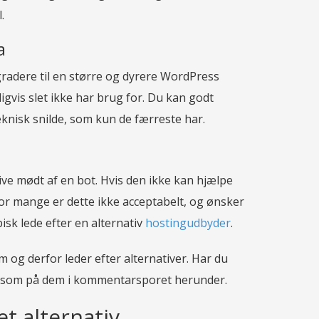
.
a
pgradere til en større og dyrere WordPress
gvis slet ikke har brug for. Du kan godt
knisk snilde, som kun de færreste har.
ive mødt af en bot. Hvis den ikke kan hjælpe
For mange er dette ikke acceptabelt, og ønsker
sk lede efter en alternativ
hostingudbyder
.
om og derfor leder efter alternativer. Har du
rksom på dem i kommentarsporet herunder.
t alternativ