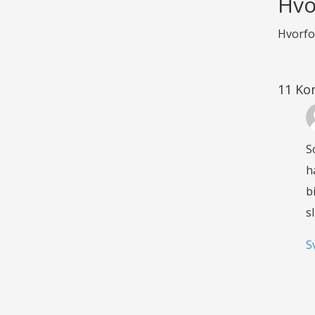
Hvo
Hvorfor
11 Ko
S
h
b
s
S