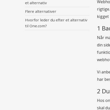
Webhot
et alternativ
rigtige
Flere alternativer
kigget 
Hvorfor leder du efter et alternativ
til One.com?
1 Ba
Når ma
din sid
funkti
webhote
Vi anbe
har bes
2 Du
Hos on
skal du