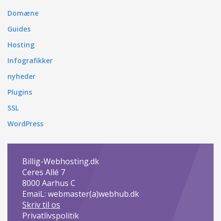
Domæne
Guides
Hosting
Infografikker
nyheder
Plugins
SSL
WordPress
Billig-Webhosting.dk
Ceres Allé 7
8000
Aarhus C
EmaiL: webmaster(a)webhub.dk
Skriv til os
Privatlivspolitik