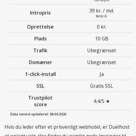
normalpris
39 kr. / md.
Intropris
første år
Oprettelse
0 kr.
Plads
10 GB
Trafik
Ubegrænset
Domæner
Ubegrænset
1-click-install
Ja
SSL
Gratis SSL
Trustpilot
4.4/5 ★
score
Data senest opdateret: 08.04.2026
Hvis du leder efter et prisvenligt webhotel, er Duelhost