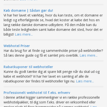
Køb domæne | Sådan gør du!
Vi har her lavet et værktøj, hvor du kan teste, om et domæne er
ledigt og efterfølgende se, hvad det koster at købe det hos en
lang række danske domæne-udbydere. På den måde kan du
både teste ledigheden samt købe domæne det sted, hvor det er
billigst!
Læs mere...
Webhotel Priser
Har du brug for at finde og sammenholde priser på webhoteller?
Så læs denne guide og få et samlet pris-overblik.
Læs mere...
Rabatkuponer til webhoteller
Kunne du godt tænke dig at spare lidt penge når du skal ud og
købe et webhotel? Vi har her lavet en samling af alle de
rabatkuponer der findes til webhoteller lige nu.
Læs mere...
Professionelt webhotel til f.eks. erhverv
I denne artikel kigger sammenligner vi en række professionelle
webhotelpakker, til dig som f.eks. driver en virksomhed eller
ønsker plads til flere hjemmesider på samme webhotel.
Læs